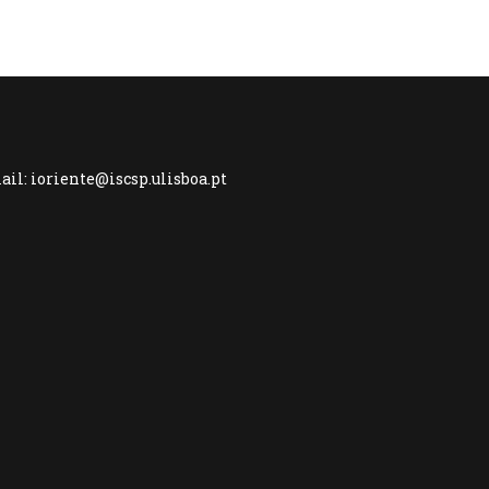
-mail: ioriente@iscsp.ulisboa.pt