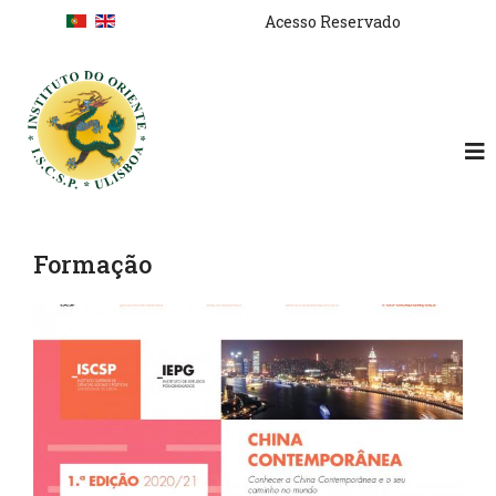
Skip to main content
Cooking techniques
Acesso Reservado
Formação